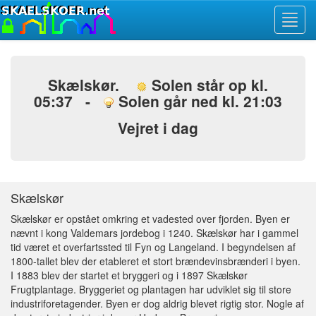
Toggl
navig
Skælskør.
Solen står op kl.
05:37 -
Solen går ned kl. 21:03
Vejret i dag
Skælskør
Skælskør er opstået omkring et vadested over fjorden. Byen er
nævnt i kong Valdemars jordebog i 1240. Skælskør har i gammel
tid været et overfartssted til Fyn og Langeland. I begyndelsen af
1800-tallet blev der etableret et stort brændevinsbrænderi i byen.
I 1883 blev der startet et bryggeri og i 1897 Skælskør
Frugtplantage. Bryggeriet og plantagen har udviklet sig til store
industriforetagender. Byen er dog aldrig blevet rigtig stor. Nogle af